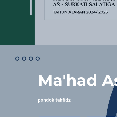
Ma'had As
pondok tahfidz