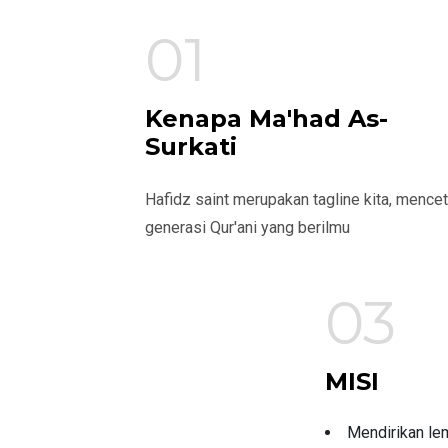
01
Kenapa Ma'had As-
Surkati
Hafidz saint merupakan tagline kita, mence
generasi Qur'ani yang berilmu
03
MISI
Mendirikan le